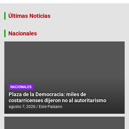
Un día como hoy 8 de agosto en la historia
Últimas Noticias
Nacionales
Plaza de la Democracia: miles de costarricenses dijeron no al
Un día como hoy 7 de agosto en la historia
Plantón por la democracia: seguridad y alerta por falsas colec
NACIONALES
Plaza de la Democracia: miles de
costarricenses dijeron no al autoritarismo
agosto 7, 2026
Este Paisano