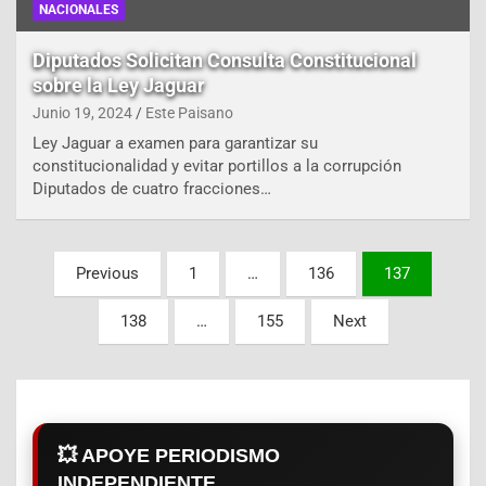
NACIONALES
Diputados Solicitan Consulta Constitucional
sobre la Ley Jaguar
Junio 19, 2024
Este Paisano
Ley Jaguar a examen para garantizar su
constitucionalidad y evitar portillos a la corrupción
Diputados de cuatro fracciones…
Paginación
Previous
1
…
136
137
de
138
…
155
Next
entradas
💥 APOYE PERIODISMO
INDEPENDIENTE