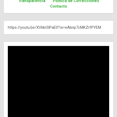
Transparencia
Política de Correcciones
Contacto
https://youtu.be/XVkkrSlPaE0?si=eAbnp7cMKZrfPYEM