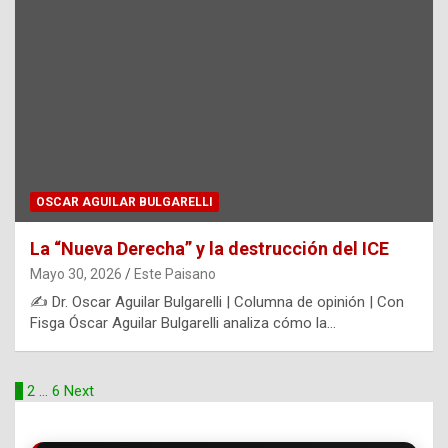
OSCAR AGUILAR BULGARELLI
La “Nueva Derecha” y la destrucción del ICE
Mayo 30, 2026
Este Paisano
✍️ Dr. Oscar Aguilar Bulgarelli | Columna de opinión | Con
Fisga Óscar Aguilar Bulgarelli analiza cómo la…
Paginación
1
2
…
6
Next
de