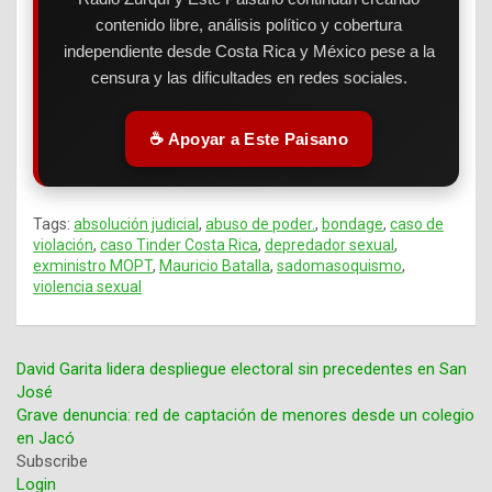
contenido libre, análisis político y cobertura
independiente desde Costa Rica y México pese a la
censura y las dificultades en redes sociales.
☕ Apoyar a Este Paisano
Tags:
absolución judicial
,
abuso de poder.
,
bondage
,
caso de
violación
,
caso Tinder Costa Rica
,
depredador sexual
,
exministro MOPT
,
Mauricio Batalla
,
sadomasoquismo
,
violencia sexual
David Garita lidera despliegue electoral sin precedentes en San
José
Navegación
Grave denuncia: red de captación de menores desde un colegio
en Jacó
de
Subscribe
entradas
Login