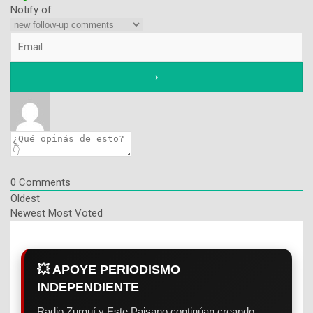
Notify of
0
Comments
Oldest
Newest
Most Voted
💥 APOYE PERIODISMO
INDEPENDIENTE
Radio Zurquí y Este Paisano continúan creando