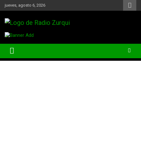
Skip
jueves, agosto 6, 2026
to
content
Un Faro Para La Democracia
Radio Zurqui