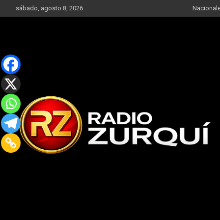
Skip
sábado, agosto 8, 2026
Nacional
to
content
Un Faro Para La Democracia
Radio Zurqui