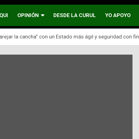
QUI
OPINIÓN
DESDE LA CURUL
YO APOYO
rejar la cancha” con un Estado más ágil y seguridad con fi