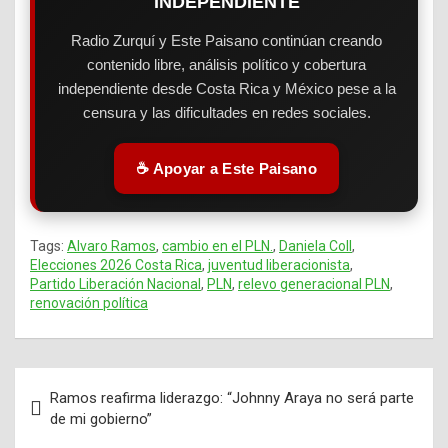
INDEPENDIENTE
Radio Zurquí y Este Paisano continúan creando
contenido libre, análisis político y cobertura
independiente desde Costa Rica y México pese a la
censura y las dificultades en redes sociales.
☕ Apoyar a Este Paisano
Tags:
Alvaro Ramos
,
cambio en el PLN.
,
Daniela Coll
,
Elecciones 2026 Costa Rica
,
juventud liberacionista
,
Partido Liberación Nacional
,
PLN
,
relevo generacional PLN
,
renovación política
Ramos reafirma liderazgo: “Johnny Araya no será parte
Navegación
de mi gobierno”