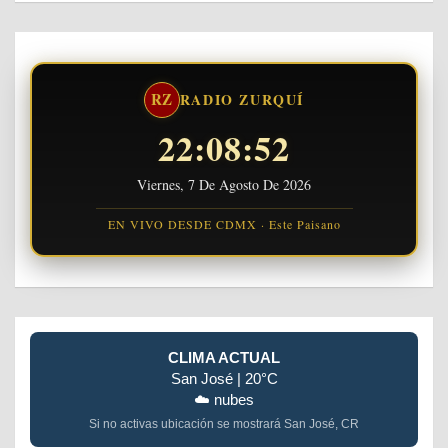
RZ
RADIO ZURQUÍ
22:08:53
Viernes, 7 De Agosto De 2026
EN VIVO DESDE CDMX · Este Paisano
CLIMA ACTUAL
San José | 20°C
☁️ nubes
Si no activas ubicación se mostrará San José, CR