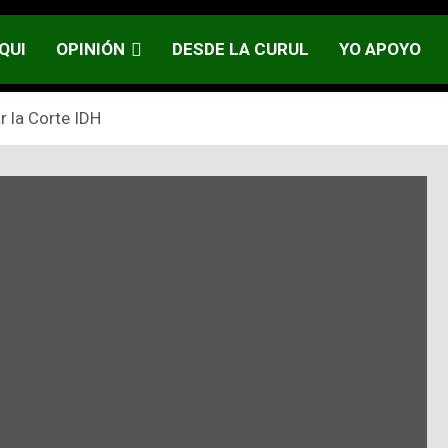
QUI
OPINIÓN
DESDE LA CURUL
YO APOYO
 la Corte IDH