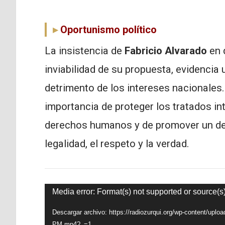
Oportunismo político
La insistencia de
Fabricio Alvarado
en d
inviabilidad de su propuesta, evidencia
detrimento de los intereses nacionales
importancia de proteger los tratados in
derechos humanos y de promover un de
legalidad, el respeto y la verdad.
Reproductor
Media error: Format(s) not supported or source(s
de
Descargar archivo: https://radiozurqui.org/wp-content/upl
PM.mp4?_=1