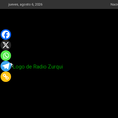
Skip
jueves, agosto 6, 2026
Naci
to
content
Un Faro Para La Democracia
Radio Zurqui