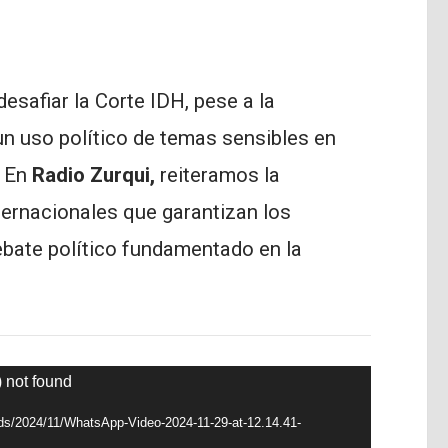
esafiar la Corte IDH, pese a la
 un uso político de temas sensibles en
. En
Radio Zurqui,
reiteramos la
ternacionales que garantizan los
bate político fundamentado en la
) not found
oads/2024/11/WhatsApp-Video-2024-11-29-at-12.14.41-