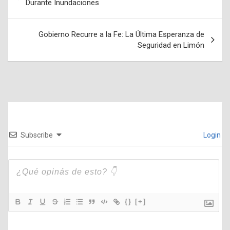
Navegación
Durante Inundaciones
de
entradas
Gobierno Recurre a la Fe: La Última Esperanza de
Seguridad en Limón
Subscribe
Login
{}
[+]