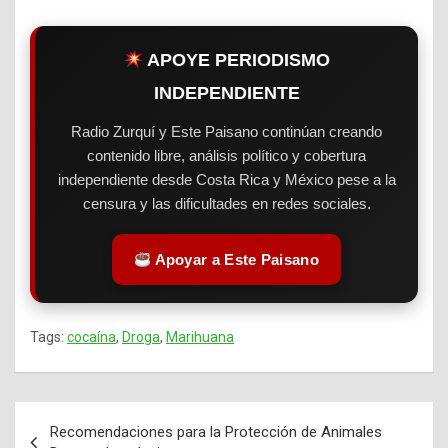
APOYE PERIODISMO
INDEPENDIENTE
Radio Zurquí y Este Paisano continúan creando
contenido libre, análisis político y cobertura
independiente desde Costa Rica y México pese a la
censura y las dificultades en redes sociales.
Apoyar a Este Paisano
Tags:
cocaína
,
Droga
,
Marihuana
Recomendaciones para la Protección de Animales