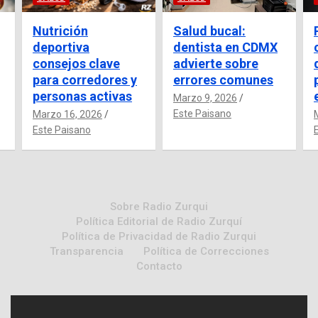
Nutrición
Salud bucal:
deportiva
dentista en CDMX
consejos clave
advierte sobre
para corredores y
errores comunes
personas activas
Marzo 9, 2026
Este Paisano
Marzo 16, 2026
Este Paisano
Sobre Radio Zurqui
Política Editorial de Radio Zurquí
Política de Privacidad de Radio Zurqui
Transparencia
Política de Correcciones
Contacto