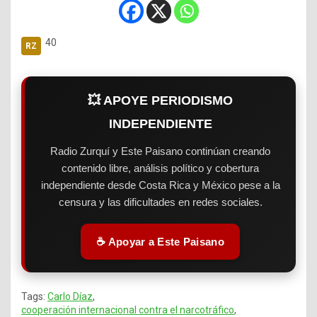
40
💥 APOYE PERIODISMO
INDEPENDIENTE
Radio Zurquí y Este Paisano continúan creando
contenido libre, análisis político y cobertura
independiente desde Costa Rica y México pese a la
censura y las dificultades en redes sociales.
☕ Apoyar a Este Paisano
Tags:
Carlo Díaz
,
cooperación internacional contra el narcotráfico
,