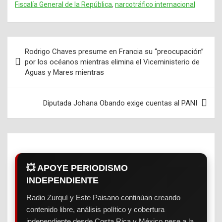
Fiscalía General de la República
,
narcotráfico internacional
Rodrigo Chaves presume en Francia su “preocupación”
Navegación
por los océanos mientras elimina el Viceministerio de
Aguas y Mares mientras
de
entradas
Diputada Johana Obando exige cuentas al PANI
💥 APOYE PERIODISMO
INDEPENDIENTE
Radio Zurquí y Este Paisano continúan creando
contenido libre, análisis político y cobertura
independiente desde Costa Rica y México pese a la