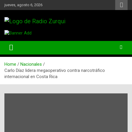
Skip
jueves, agosto 6, 2026
to
content
Un Faro Para La Democracia
Radio Zurqui
Home
Nacionales
Carlo Díaz lidera megaoperativo contra narcotráfico
internacional en Costa Rica