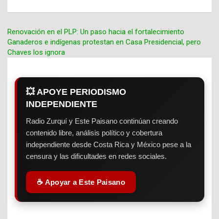
Renovación en el PLP: Un paso hacia el fortalecimiento
Ganaderos e indígenas protestan en Casa Presidencial, pero
Navegación
Chaves los ignora
de
entradas
💥 APOYE PERIODISMO
INDEPENDIENTE
Radio Zurquí y Este Paisano continúan creando
contenido libre, análisis político y cobertura
independiente desde Costa Rica y México pese a la
censura y las dificultades en redes sociales.
☕ Apoyar a Este Paisano