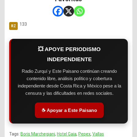
133
💥 APOYE PERIODISMO
INDEPENDIENTE
Radio Zurquí y Este Paisano continúan creando
contenido libre, análisis político y cobertura
independiente desde Costa Rica y México pese a la
censura y las dificultades en redes sociales.
☕ Apoyar a Este Paisano
Tags:
Boris Marchegiani
,
Hotel Gaia
,
Pepex
,
Vallas