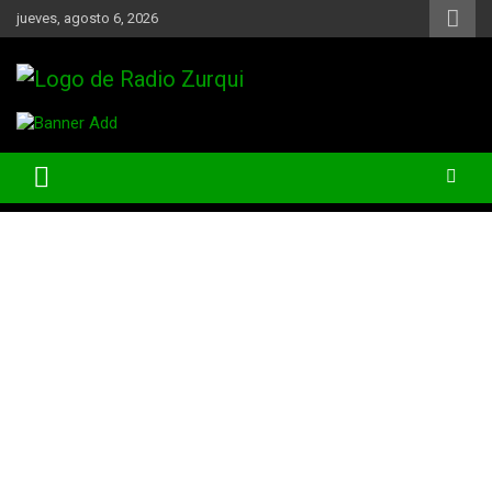
Skip
jueves, agosto 6, 2026
to
content
Un Faro Para La Democracia
Radio Zurqui