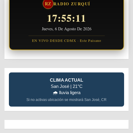
RZ
RADIO ZURQUÍ
17:55:12
Jueves, 6 De Agosto De 2026
EN VIVO DESDE CDMX · Este Paisano
CLIMA ACTUAL
San José | 21°C
🌧️ lluvia ligera
Si no activas ubicación se mostrará San José, CR