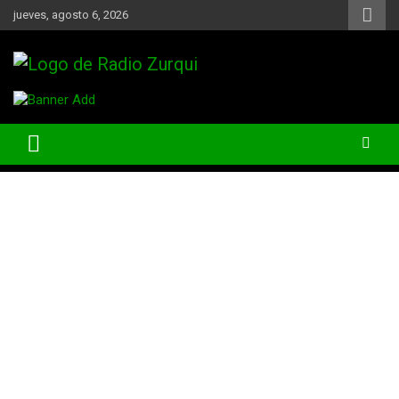
Skip
jueves, agosto 6, 2026
to
content
Un Faro Para La Democracia
Radio Zurqui