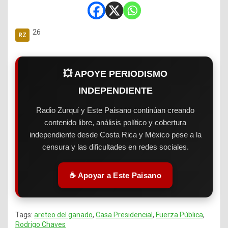
26
💥 APOYE PERIODISMO
INDEPENDIENTE
Radio Zurquí y Este Paisano continúan creando
contenido libre, análisis político y cobertura
independiente desde Costa Rica y México pese a la
censura y las dificultades en redes sociales.
☕ Apoyar a Este Paisano
Tags:
areteo del ganado
,
Casa Presidencial
,
Fuerza Pública
,
Rodrigo Chaves