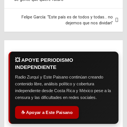
de
entradas
Felipe García: “Este país es de todos y todas… no
dejemos que nos dividan”
💥 APOYE PERIODISMO
INDEPENDIENTE
Radio Zurquí y Este Paisano continúan creando
contenido libre, análisis político y cobertura
independiente desde Costa Rica y México pese a la
censura y las dificultades en redes sociales.
☕ Apoyar a Este Paisano