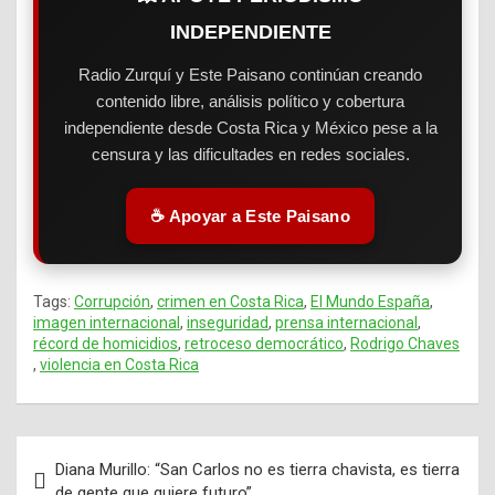
INDEPENDIENTE
Radio Zurquí y Este Paisano continúan creando
contenido libre, análisis político y cobertura
independiente desde Costa Rica y México pese a la
censura y las dificultades en redes sociales.
☕ Apoyar a Este Paisano
Tags:
Corrupción
,
crimen en Costa Rica
,
El Mundo España
,
imagen internacional
,
inseguridad
,
prensa internacional
,
récord de homicidios
,
retroceso democrático
,
Rodrigo Chaves
,
violencia en Costa Rica
Diana Murillo: “San Carlos no es tierra chavista, es tierra
Navegación
de gente que quiere futuro”