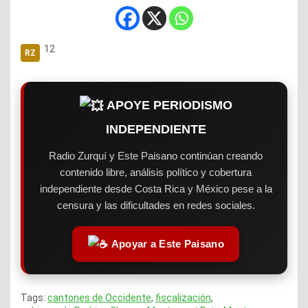
12
APOYE PERIODISMO
INDEPENDIENTE
Radio Zurquí y Este Paisano continúan creando
contenido libre, análisis político y cobertura
independiente desde Costa Rica y México pese a la
censura y las dificultades en redes sociales.
Apoyar a Este Paisano
Tags:
cantones de Occidente
,
fiscalización
,