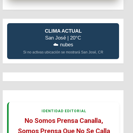
CLIMA ACTUAL
San José | 20°C
☁️ nubes
Si no activas ubicación se mostrará San José, CR
IDENTIDAD EDITORIAL
No Somos Prensa Canalla,
Somos Prensa Que No Se Calla