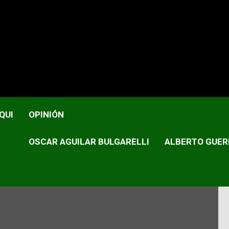
 la UEI a Seguridad Pública con 65 mociones absurdas
QUI
OPINIÓN
OSCAR AGUILAR BULGARELLI
ALBERTO GUER