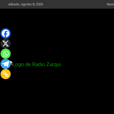
Skip
sábado, agosto 8, 2026
Naci
to
content
Un Faro Para La Democracia
Radio Zurqui