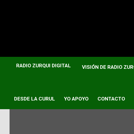
RADIO ZURQUI DIGITAL
Home
Desde La Curul
Chavismo sabotea traslado de
VISIÓN DE RADIO ZUR
DESDE LA CURUL
YO APOYO
CONTACTO