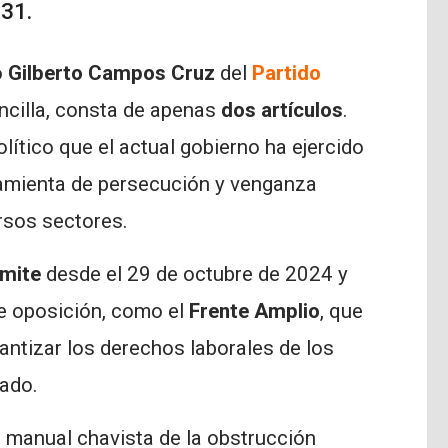
631.
o
Gilberto Campos Cruz
del
Partido
encilla, consta de apenas
dos artículos
.
olítico que el actual gobierno ha ejercido
rramienta de persecución y venganza
rsos sectores.
ámite
desde el 29 de octubre de 2024 y
de oposición, como el
Frente Amplio
, que
antizar los derechos laborales de los
lado.
 al manual chavista de la obstrucción