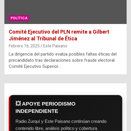
POLÍTICA
Comité Ejecutivo del PLN remite a Gilbert
Jiménez al Tribunal de Ética
Febrero 16, 2025
Este Paisano
La dirigencia del partido evalúa posibles faltas éticas del
precandidato tras declaraciones sobre fraude electoral.
Comité Ejecutivo Superior…
💥 APOYE PERIODISMO
INDEPENDIENTE
Radio Zurquí y Este Paisano continúan creando
contenido libre, análisis político y cobertura