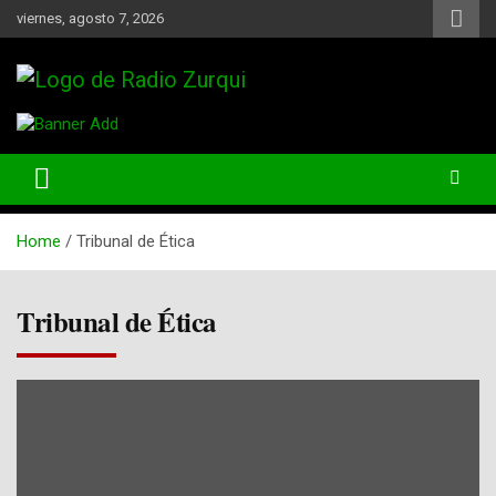
Skip
viernes, agosto 7, 2026
to
content
Un Faro Para La Democracia
Radio Zurqui
Home
Tribunal de Ética
Tribunal de Ética