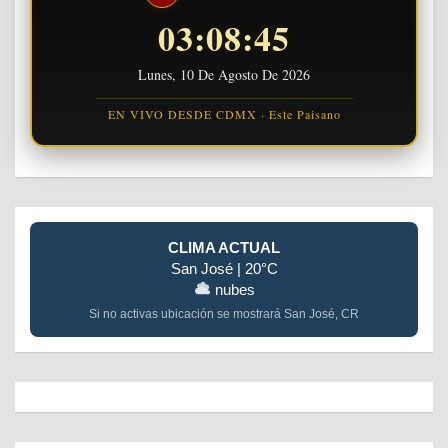
03:08:46
Lunes, 10 De Agosto De 2026
EN VIVO DESDE CDMX · Este Paisano
CLIMA ACTUAL
San José | 20°C
nubes
Si no activas ubicación se mostrará San José, CR