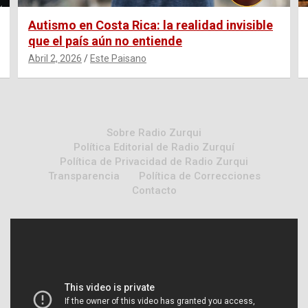
Autismo en Costa Rica: la realidad invisible
que el país aún no entiende
Abril 2, 2026
Este Paisano
Sobre Radio Zurqui
Política Editorial de Radio Zurquí
Política de Privacidad de Radio Zurqui
Transparencia
Política de Correcciones
Contacto