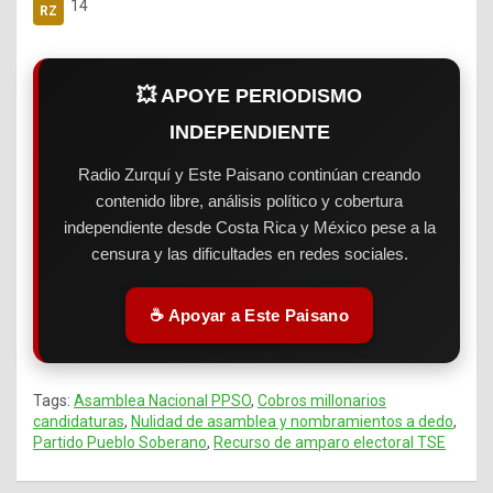
14
💥 APOYE PERIODISMO
INDEPENDIENTE
Radio Zurquí y Este Paisano continúan creando
contenido libre, análisis político y cobertura
independiente desde Costa Rica y México pese a la
censura y las dificultades en redes sociales.
☕ Apoyar a Este Paisano
Tags:
Asamblea Nacional PPSO
,
Cobros millonarios
candidaturas
,
Nulidad de asamblea y nombramientos a dedo
,
Partido Pueblo Soberano
,
Recurso de amparo electoral TSE