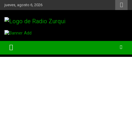
Skip
jueves, agosto 6, 2026
to
content
Un Faro Para La Democracia
Radio Zurqui