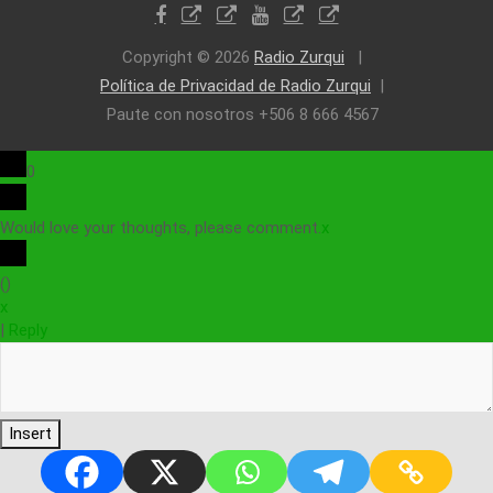
Copyright © 2026
Radio Zurqui
Política de Privacidad de Radio Zurqui
Paute con nosotros +506 8 666 4567
0
Would love your thoughts, please comment.
x
(
)
x
|
Reply
Insert