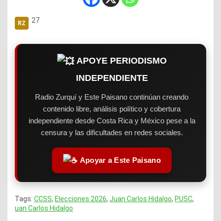
27
APOYE PERIODISMO
INDEPENDIENTE
Radio Zurquí y Este Paisano continúan creando
contenido libre, análisis político y cobertura
independiente desde Costa Rica y México pese a la
censura y las dificultades en redes sociales.
Apoyar a Este Paisano
Tags:
CCSS
,
Elecciones 2026
,
Juan Carlos Hidalgo
,
PUSC
,
uan Carlos Hidalgo