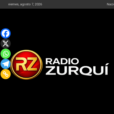
Skip
viernes, agosto 7, 2026
Naci
to
content
Un Faro Para La Democracia
Radio Zurqui