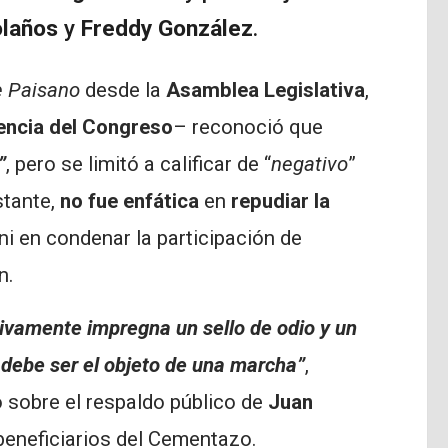
olaños
y
Freddy González
.
e Paisano
desde la
Asamblea Legislativa
,
dencia del Congreso
– reconoció que
”
, pero se limitó a calificar de “
negativo
”
stante,
no fue enfática
en
repudiar la
ni en condenar la participación de
n.
ivamente impregna un sello de odio y un
 debe ser el objeto de una marcha”
,
 sobre el respaldo público de
Juan
 beneficiarios del Cementazo.