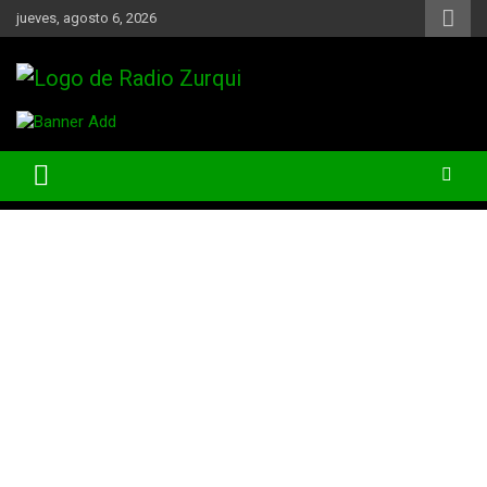
Skip
jueves, agosto 6, 2026
to
content
Un Faro Para La Democracia
Radio Zurqui