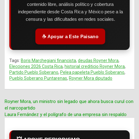
contenido libre, análisis político y cobertura
independiente desde Costa Rica y México pese a la
censura y las dificultades en redes sociales.
☕ Apoyar a Este Paisano
Tags:
Boris Marchegiani financista
,
deudas Royner Mora
,
Elecciones 2026 Costa Rica
,
historial crediticio Royner Mora
,
Partido Pueblo Soberano
,
Pelea papeleta Pueblo Soberano
,
Pueblo Soberano Puntarenas
,
Royner Mora diputado
Royner Mora, un ministro sin legado que ahora busca curul con
el narcopartido
Navegación
Laura Fernández y el polígrafo de una empresa sin respaldo
de
entradas