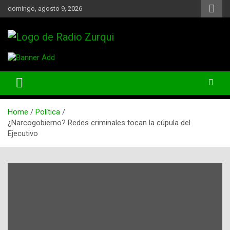
Skip
domingo, agosto 9, 2026
to
content
Un Faro Para La Democracia
Radio Zurqui
Home
Política
¿Narcogobierno? Redes criminales tocan la cúpula del
Ejecutivo