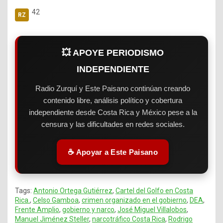
42
💥 APOYE PERIODISMO
INDEPENDIENTE
Radio Zurquí y Este Paisano continúan creando
contenido libre, análisis político y cobertura
independiente desde Costa Rica y México pese a la
censura y las dificultades en redes sociales.
☕ Apoyar a Este Paisano
Tags:
Antonio Ortega Gutiérrez
,
Cartel del Golfo en Costa
Rica.
,
Celso Gamboa
,
crimen organizado en el gobierno
,
DEA
,
Frente Amplio
,
gobierno y narco
,
José Miguel Villalobos
,
Manuel Jiménez Steller
,
narcotráfico Costa Rica
,
Rodrigo