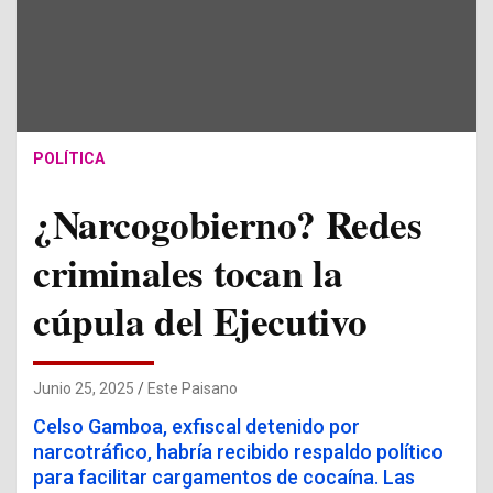
POLÍTICA
¿Narcogobierno? Redes
criminales tocan la
cúpula del Ejecutivo
Junio 25, 2025
Este Paisano
Celso Gamboa, exfiscal detenido por
narcotráfico, habría recibido respaldo político
para facilitar cargamentos de cocaína. Las