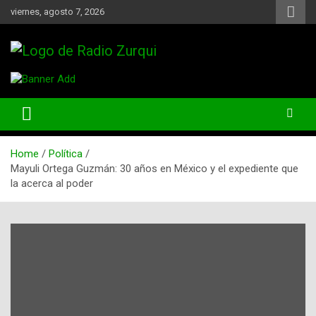
Skip
viernes, agosto 7, 2026
to
content
Un Faro Para La Democracia
Radio Zurqui
Home
Política
Mayuli Ortega Guzmán: 30 años en México y el expediente que
la acerca al poder