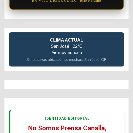
EN VIVO DESDE CDMX · Este Paisano
CLIMA ACTUAL
San José | 22°C
🌤️ muy nuboso
Si no activas ubicación se mostrará San José, CR
IDENTIDAD EDITORIAL
No Somos Prensa Canalla,