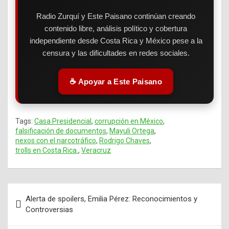
Radio Zurquí y Este Paisano continúan creando
contenido libre, análisis político y cobertura
independiente desde Costa Rica y México pese a la
censura y las dificultades en redes sociales.
☕ Apoyar a Este Paisano
Tags:
Casa Presidencial
,
corrupción en México
,
falsificación de documentos
,
Mayuli Ortega
,
nexos con el narcotráfico
,
Rodrigo Chaves
,
trolls en Costa Rica.
,
Veracruz
Alerta de spoilers, Emilia Pérez: Reconocimientos y
Navegación
Controversias
de