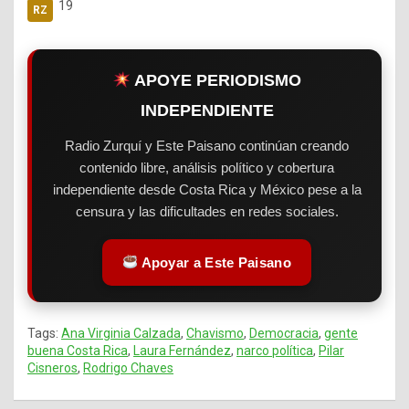
19
APOYE PERIODISMO
INDEPENDIENTE
Radio Zurquí y Este Paisano continúan creando
contenido libre, análisis político y cobertura
independiente desde Costa Rica y México pese a la
censura y las dificultades en redes sociales.
Apoyar a Este Paisano
Tags:
Ana Virginia Calzada
,
Chavismo
,
Democracia
,
gente
buena Costa Rica
,
Laura Fernández
,
narco política
,
Pilar
Cisneros
,
Rodrigo Chaves