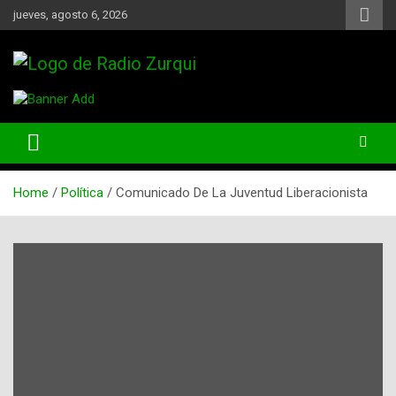
Skip
jueves, agosto 6, 2026
to
content
Un Faro Para La Democracia
Radio Zurqui
Home
Política
Comunicado De La Juventud Liberacionista