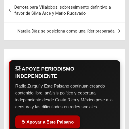
Derrota para Villalobos: sobreseimiento definitivo a
Navegación
favor de Silvia Arce y Mario Rucavado
de
entradas
Natalia Díaz se posiciona como una líder preparada
💥 APOYE PERIODISMO
INDEPENDIENTE
Radio Zurquí y Este Paisano continúan creando
contenido libre, análisis político y cobertura
independiente desde Costa Rica y México pese a la
censura y las dificultades en redes sociales.
☕ Apoyar a Este Paisano