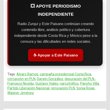
💥 APOYE PERIODISMO
INDEPENDIENTE
Radio Zurquí y Este Paisano continúan creando
contenido libre, análisis político y cobertura
independiente desde Costa Rica y México pese a la
censura y las dificultades en redes sociales.
☕ Apoyar a Este Paisano
Tags:
Alvaro Ramos
,
campaña presidencial Costa Rica
,
corrupción en PLN
,
Darwin González
,
depuración del PLN.
,
Francisco Nicolás
,
Gustavo Viales
,
narcotráfico
,
Pancho Villa
,
Partido Liberación Nacional
,
renovación PLN
,
Sonia Rojas
,
Wagner Jiménez