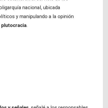
oligarquía nacional, ubicada
líticos y manipulando a la opinión
a
plutocracia
.
los y señales
, señalé a los responsables