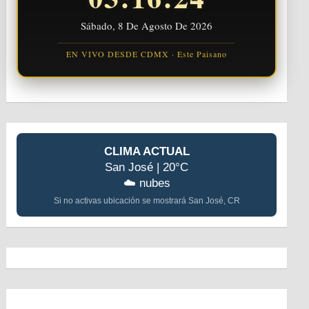
Sábado, 8 De Agosto De 2026
EN VIVO DESDE CDMX · Este Paisano
CLIMA ACTUAL
San José | 20°C
☁️ nubes
Si no activas ubicación se mostrará San José, CR