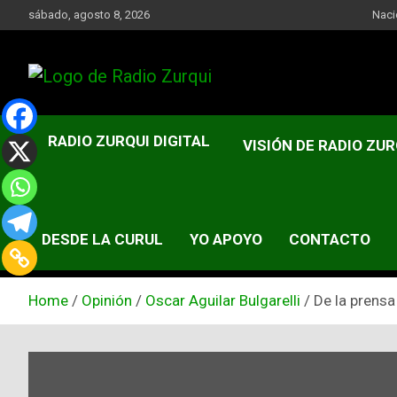
Skip
sábado, agosto 8, 2026
Naci
to
content
Un Faro Para La Democracia
Radio Zurqui
RADIO ZURQUI DIGITAL
VISIÓN DE RADIO ZUR
DESDE LA CURUL
YO APOYO
CONTACTO
Home
Opinión
Oscar Aguilar Bulgarelli
De la prensa