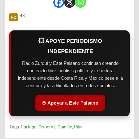
48
💥 APOYE PERIODISMO
INDEPENDIENTE
Radio Zurquí y Este Paisano continúan creando
contenido libre, análisis político y cobertura
independiente desde Costa Rica y México pese a la
censura y las dificultades en redes sociales.
☕ Apoyar a Este Paisano
Tags:
Cartago
,
Cisneros
,
Opinión
,
Pilar