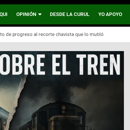
QUI
OPINIÓN
DESDE LA CURUL
YO APOYO
cto de progreso al recorte chavista que lo mutiló