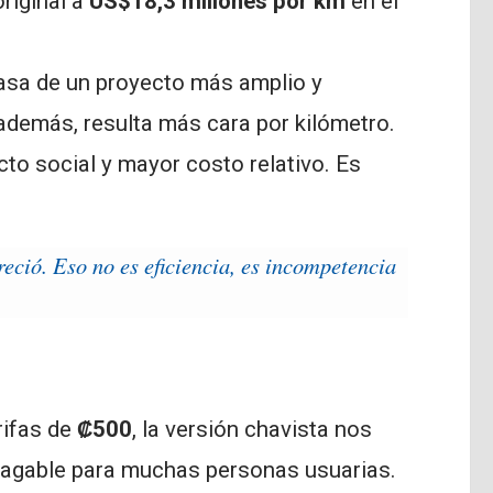
riginal a
US$18,3 millones por km
en el
 pasa de un proyecto más amplio y
además, resulta más cara por kilómetro.
to social y mayor costo relativo. Es
reció. Eso no es eficiencia, es incompetencia
rifas de
₡500
, la versión chavista nos
mpagable para muchas personas usuarias.