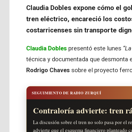
Claudia Dobles expone cómo el gob
tren eléctrico, encareció los costo
costarricenses sin transporte dign
Claudia Dobles
presentó este lunes
“La
técnica y documentada que desmonta el 
Rodrigo Chaves
sobre el proyecto ferro
SEGUIMIENTO DE RADIO ZURQUÍ
Contraloría advierte: tren r
La discusión sobre el tren no solo pasa por el r
advierte que el esquema financiero planteado c