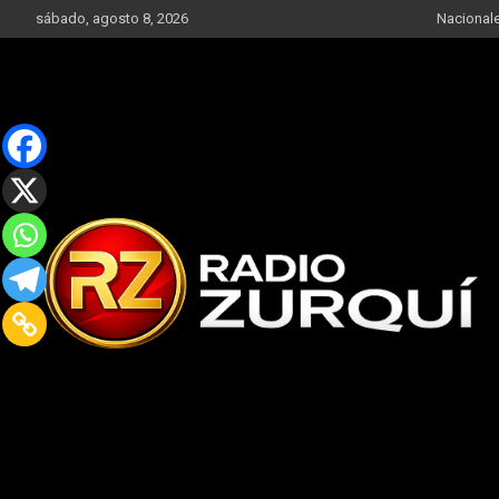
Skip
sábado, agosto 8, 2026
Nacional
to
content
Un Faro Para La Democracia
Radio Zurqui