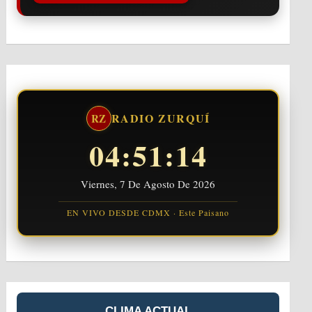
RADIO ZURQUÍ
RZ
04:51:15
Viernes, 7 De Agosto De 2026
EN VIVO DESDE CDMX · Este Paisano
CLIMA ACTUAL