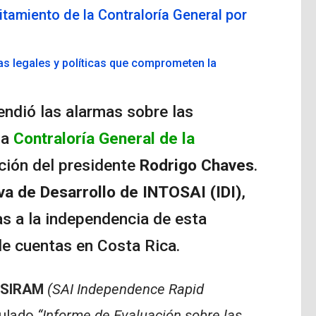
itamiento de la Contraloría General por
as legales y políticas que comprometen la
ndió las alarmas sobre las
la
Contraloría General de la
ción del presidente
Rodrigo Chaves
.
iva de Desarrollo de INTOSAI (IDI)
,
s a la independencia de esta
 de cuentas en Costa Rica.
SIRAM
(SAI Independence Rapid
tulado
“Informe de Evaluación sobre las