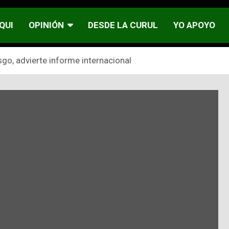
QUI
OPINIÓN
DESDE LA CURUL
YO APOYO
go, advierte informe internacional