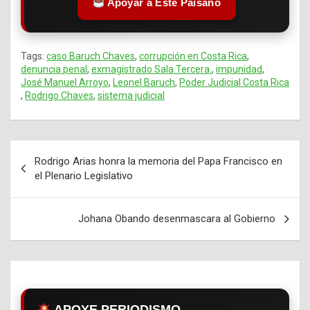
Apoyar a Este Paisano
Tags:
caso Baruch Chaves
,
corrupción en Costa Rica
,
denuncia penal
,
exmagistrado Sala Tercera.
,
impunidad
,
José Manuel Arroyo
,
Leonel Baruch
,
Poder Judicial Costa Rica
,
Rodrigo Chaves
,
sistema judicial
Rodrigo Arias honra la memoria del Papa Francisco en
Navegación
el Plenario Legislativo
de
entradas
Johana Obando desenmascara al Gobierno
APOYE PERIODISMO