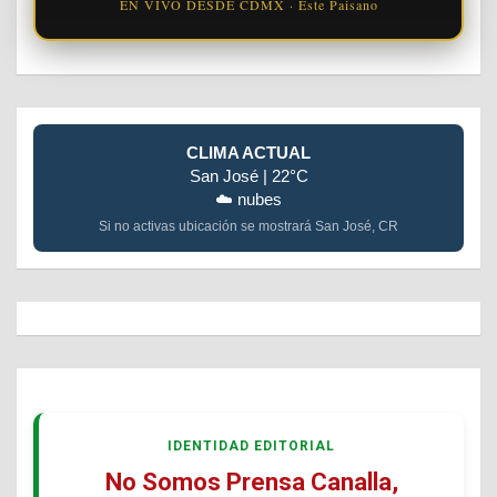
EN VIVO DESDE CDMX · Este Paisano
CLIMA ACTUAL
San José | 22°C
☁️ nubes
Si no activas ubicación se mostrará San José, CR
IDENTIDAD EDITORIAL
No Somos Prensa Canalla,