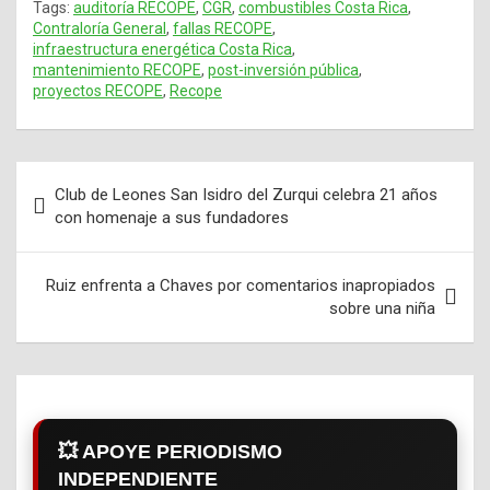
Tags:
auditoría RECOPE
,
CGR
,
combustibles Costa Rica
,
Contraloría General
,
fallas RECOPE
,
infraestructura energética Costa Rica
,
mantenimiento RECOPE
,
post-inversión pública
,
proyectos RECOPE
,
Recope
Club de Leones San Isidro del Zurqui celebra 21 años
Navegación
con homenaje a sus fundadores
de
entradas
Ruiz enfrenta a Chaves por comentarios inapropiados
sobre una niña
💥 APOYE PERIODISMO
INDEPENDIENTE