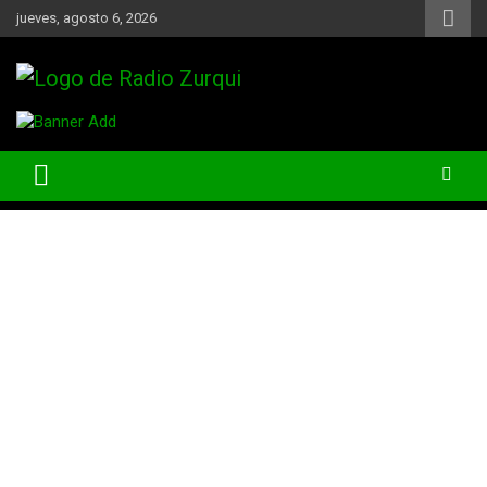
Skip
jueves, agosto 6, 2026
to
content
Un Faro Para La Democracia
Radio Zurqui