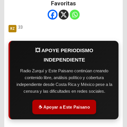
Favoritas
33
💥 APOYE PERIODISMO
INDEPENDIENTE
Radio Zurquí y Este Paisano continúan creando
contenido libre, análisis político y cobertura
independiente desde Costa Rica y México pese a la
censura y las dificultades en redes sociales.
☕ Apoyar a Este Paisano