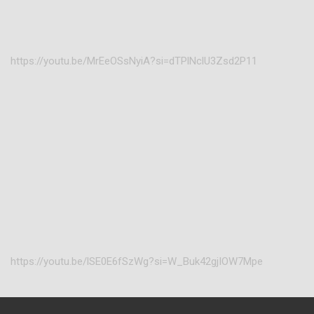
https://youtu.be/MrEeOSsNyiA?si=dTPlNclU3Zsd2P11
https://youtu.be/lSE0E6fSzWg?si=W_Buk42gjIOW7Mpe