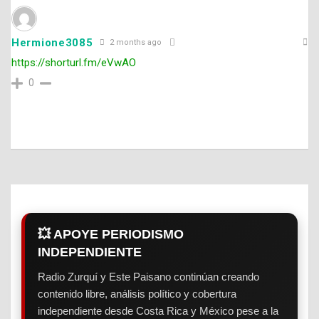
Hermione3085
2 months ago
https://shorturl.fm/eVwAO
0
💥 APOYE PERIODISMO
INDEPENDIENTE
Radio Zurquí y Este Paisano continúan creando
contenido libre, análisis político y cobertura
independiente desde Costa Rica y México pese a la