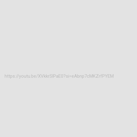
https://youtu.be/XVkkrSlPaE0?si=eAbnp7cMKZrfPYEM