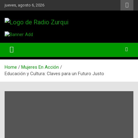
Skip
jueves, agosto 6, 2026
to
content
Un Faro Para La Democracia
Radio Zurqui
Home
Mujeres En Acción
Educación y Cultura: Claves para un Futuro Justo