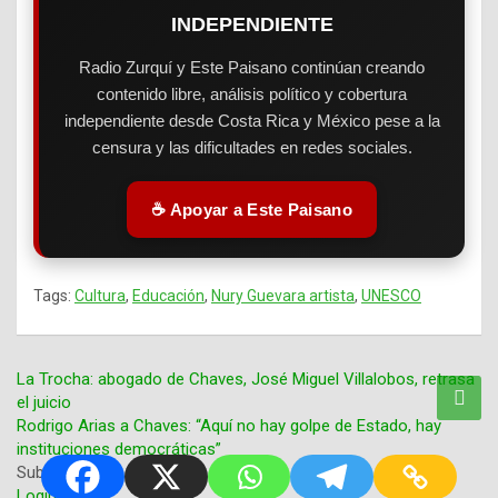
INDEPENDIENTE
Radio Zurquí y Este Paisano continúan creando
contenido libre, análisis político y cobertura
independiente desde Costa Rica y México pese a la
censura y las dificultades en redes sociales.
☕ Apoyar a Este Paisano
Tags:
Cultura
,
Educación
,
Nury Guevara artista
,
UNESCO
La Trocha: abogado de Chaves, José Miguel Villalobos, retrasa
el juicio
Navegación
Rodrigo Arias a Chaves: “Aquí no hay golpe de Estado, hay
instituciones democráticas”
de
Subscribe
Login