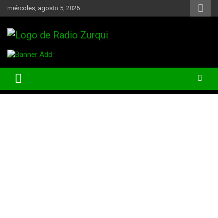
Skip
miércoles, agosto 5, 2026
to
content
Un Faro Para La Democracia
Radio Zurqui