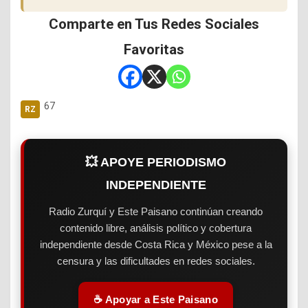
Comparte en Tus Redes Sociales
Favoritas
67
💥 APOYE PERIODISMO
INDEPENDIENTE
Radio Zurquí y Este Paisano continúan creando
contenido libre, análisis político y cobertura
independiente desde Costa Rica y México pese a la
censura y las dificultades en redes sociales.
☕ Apoyar a Este Paisano