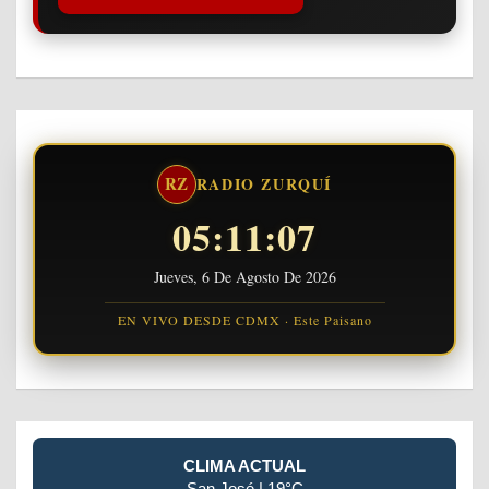
RZ
RADIO ZURQUÍ
05:11:08
Jueves, 6 De Agosto De 2026
EN VIVO DESDE CDMX · Este Paisano
CLIMA ACTUAL
San José | 19°C