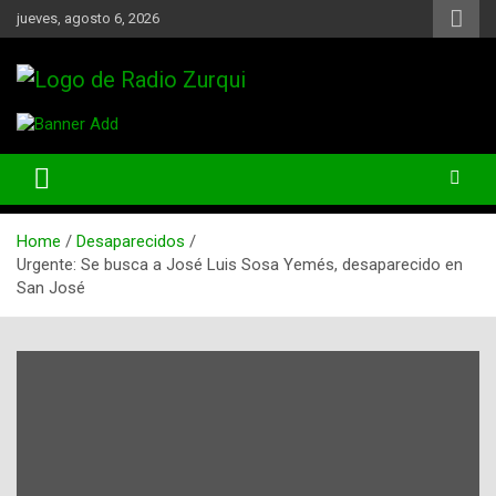
Skip
jueves, agosto 6, 2026
to
content
Un Faro Para La Democracia
Radio Zurqui
Home
Desaparecidos
Urgente: Se busca a José Luis Sosa Yemés, desaparecido en
San José