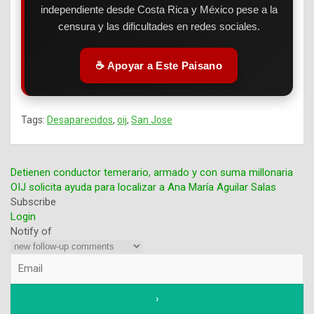
independiente desde Costa Rica y México pese a la
censura y las dificultades en redes sociales.
☕ Apoyar a Este Paisano
Tags:
Desaparecidos
,
oij
,
San Jose
Detienen conductor temerario, armado y con suma millonaria
OIJ solicita ayuda para localizar a Ana María Aguilar Salas
Navegación
Subscribe
Login
de
Notify of
entradas