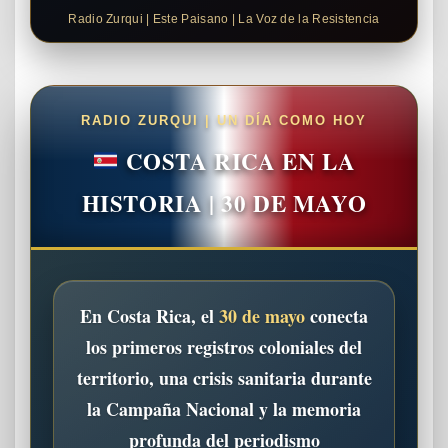
Radio Zurqui | Este Paisano | La Voz de la Resistencia
RADIO ZURQUI | UN DÍA COMO HOY
COSTA RICA EN LA
HISTORIA | 30 DE MAYO
En Costa Rica, el
30 de mayo
conecta
los primeros registros coloniales del
territorio, una crisis sanitaria durante
la Campaña Nacional y la memoria
profunda del periodismo