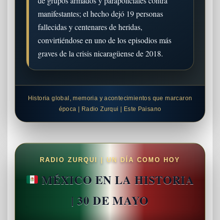
de grupos armados y parapoliciales contra
manifestantes; el hecho dejó 19 personas
fallecidas y centenares de heridas,
convirtiéndose en uno de los episodios más
graves de la crisis nicaragüense de 2018.
Historia global, memoria y acontecimientos que marcaron
época | Radio Zurqui | Este Paisano
RADIO ZURQUI | UN DÍA COMO HOY
MÉXICO EN LA HISTORIA
| 30 DE MAYO