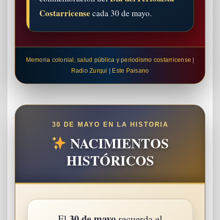
Costarricense
cada 30 de mayo.
Memoria colonial, salud pública y periodismo costarricense |
Radio Zurqui | Este Paisano
30 DE MAYO EN LA HISTORIA
NACIMIENTOS
HISTÓRICOS
30 de mayo
El
recuerda el