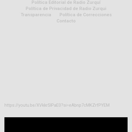
Política Editorial de Radio Zurquí
Política de Privacidad de Radio Zurqui
Transparencia
Política de Correcciones
Contacto
https://youtu.be/XVkkrSlPaE0?si=eAbnp7cMKZrfPYEM