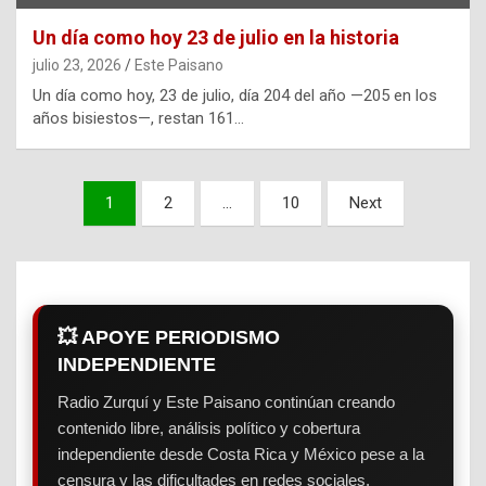
Un día como hoy 23 de julio en la historia
julio 23, 2026
Este Paisano
Un día como hoy, 23 de julio, día 204 del año —205 en los
años bisiestos—, restan 161…
Paginación
1
2
…
10
Next
de
entradas
💥 APOYE PERIODISMO
INDEPENDIENTE
Radio Zurquí y Este Paisano continúan creando
contenido libre, análisis político y cobertura
independiente desde Costa Rica y México pese a la
censura y las dificultades en redes sociales.