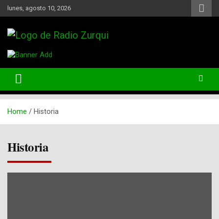
Skip
lunes, agosto 10, 2026
to
content
Un Faro Para La Democracia
Radio Zurqui
Home
Historia
Historia