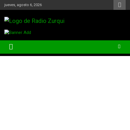
Skip
jueves, agosto 6, 2026
to
content
Un Faro Para La Democracia
Radio Zurqui