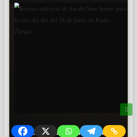
“`
“`
“En la vida de cada uno de