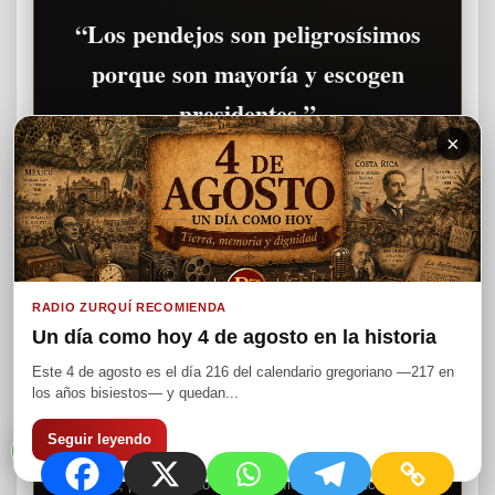
“Los pendejos son peligrosísimos
porque son mayoría y escogen
presidentes.”
×
— Facundo Cabral
La palabra de Facundo Cabral sigue resonando
RADIO ZURQUÍ RECOMIENDA
como una crítica feroz a la estupidez colectiva, al
Un día como hoy 4 de agosto en la historia
conformismo y a los errores que los pueblos
Este 4 de agosto es el día 216 del calendario gregoriano —217 en
cometen cuando entregan su destino sin pensar.
los años bisiestos— y quedan...
Seguir leyendo
Memoria, pensamiento crítico y reflexión histórica | Radio