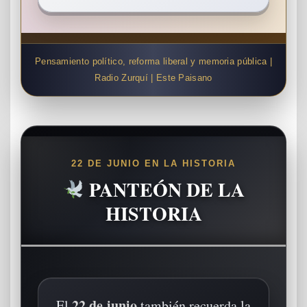
Pensamiento político, reforma liberal y memoria pública |
Radio Zurquí | Este Paisano
22 DE JUNIO EN LA HISTORIA
PANTEÓN DE LA
HISTORIA
22 de junio
El
también recuerda la