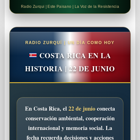
Radio Zurqui | Este Paisano | La Voz de la Resistencia
RADIO ZURQUÍ | UN DÍA COMO HOY
COSTA RICA EN LA
HISTORIA | 22 DE JUNIO
En Costa Rica, el
22 de junio
conecta
conservación ambiental, cooperación
internacional y memoria social. La
fecha recuerda decisiones y acciones