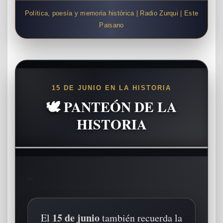
Política, poesía y memoria histórica | Radio Zurqui | Este
Paisano
15 DE JUNIO EN LA HISTORIA
🕊️ PANTEÓN DE LA
HISTORIA
“`
15 de junio
El
también recuerda la