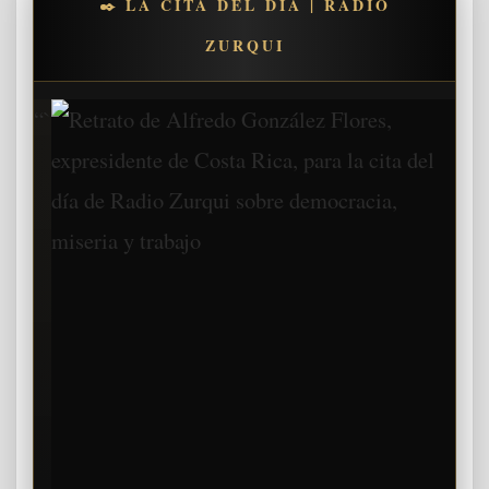
✒️ LA CITA DEL DÍA | RADIO
ZURQUI
“`