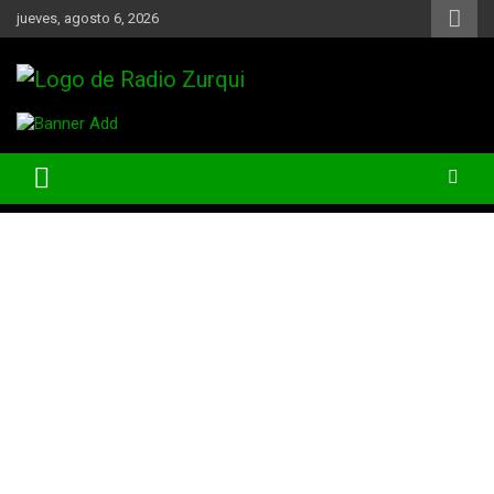
Skip
jueves, agosto 6, 2026
to
content
Un Faro Para La Democracia
Radio Zurqui