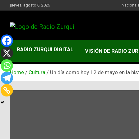
Skip
jueves, agosto 6, 2026
Nacional
to
content
Un Faro Para La Democracia
Radio Zurqui
RADIO ZURQUI DIGITAL
VISIÓN DE RADIO ZUR
Home
Cultura
Un día como hoy 12 de mayo en la his