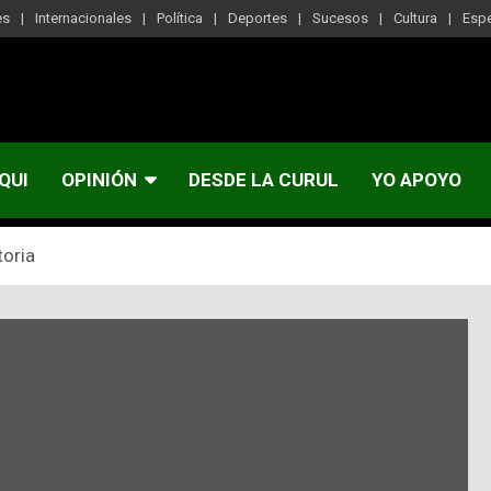
es
Internacionales
Política
Deportes
Sucesos
Cultura
Esp
QUI
OPINIÓN
DESDE LA CURUL
YO APOYO
toria