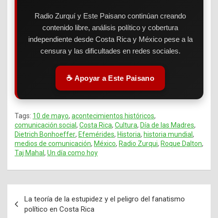
Radio Zurquí y Este Paisano continúan creando
contenido libre, análisis político y cobertura
independiente desde Costa Rica y México pese a la
censura y las dificultades en redes sociales.
☕ Apoyar a Este Paisano
Tags:
10 de mayo
,
acontecimientos históricos
,
comunicación social
,
Costa Rica
,
Cultura
,
Día de las Madres
,
Dietrich Bonhoeffer
,
Efemérides
,
Historia
,
historia mundial
,
medios de comunicación
,
México
,
Radio Zurqui
,
Roque Dalton
,
Taj Mahal
,
Un día como hoy
La teoría de la estupidez y el peligro del fanatismo
Navegación
político en Costa Rica