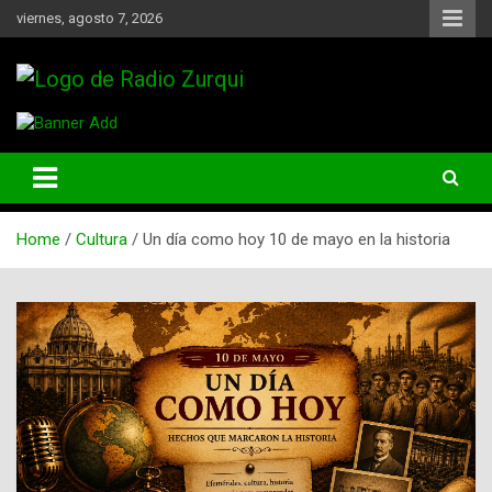
Skip
viernes, agosto 7, 2026
to
content
Un Faro Para La Democracia
Radio Zurqui
Home
Cultura
Un día como hoy 10 de mayo en la historia