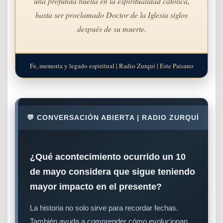
una profunda huella en la espiritualidad católica,
hasta ser proclamado Doctor de la Iglesia siglos
después de su muerte.
Fe, memoria y legado espiritual | Radio Zurquí | Este Paisano
💬 CONVERSACIÓN ABIERTA | RADIO ZURQUÍ
¿Qué acontecimiento ocurrido un 10
de mayo considera que sigue teniendo
mayor impacto en el presente?
La historia no solo sirve para recordar fechas.
También ayuda a comprender cómo evolucionan