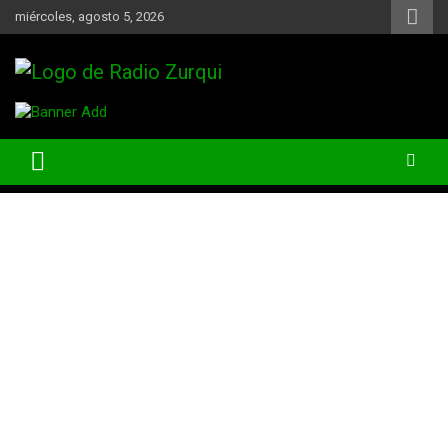
Skip
miércoles, agosto 5, 2026
to
content
Un Faro Para La Democracia
Radio Zurqui