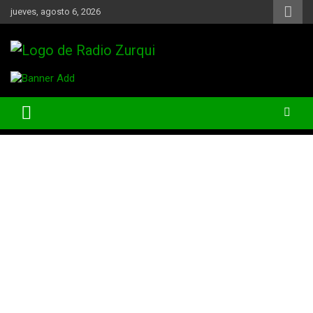
Skip
jueves, agosto 6, 2026
to
content
Un Faro Para La Democracia
Radio Zurqui