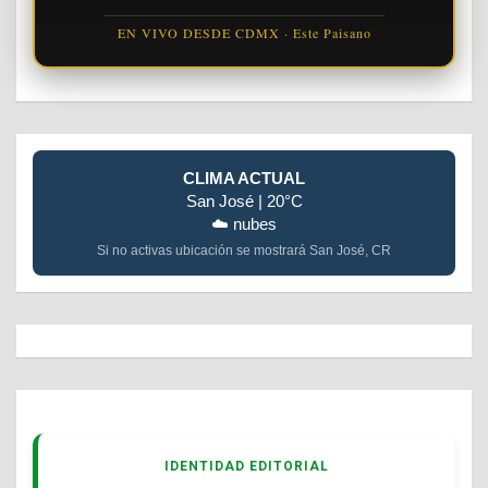
EN VIVO DESDE CDMX · Este Paisano
CLIMA ACTUAL
San José | 20°C
☁️ nubes
Si no activas ubicación se mostrará San José, CR
IDENTIDAD EDITORIAL