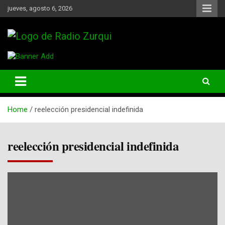
Skip
jueves, agosto 6, 2026
to
content
Un Faro Para La Democracia
Radio Zurqui
Home
reelección presidencial indefinida
reelección presidencial indefinida