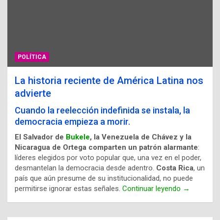
POLÍTICA
La historia reciente de América Latina nos
advierte
Cuando la reelección indefinida se instala, la
democracia empieza a morir.
El Salvador de
Bukele
, la Venezuela de Chávez y la
Nicaragua de Ortega comparten un patrón alarmante
:
líderes elegidos por voto popular que, una vez en el poder,
desmantelan la democracia desde adentro.
Costa Rica
, un
país que aún presume de su institucionalidad, no puede
permitirse ignorar estas señales.
Continuar leyendo →