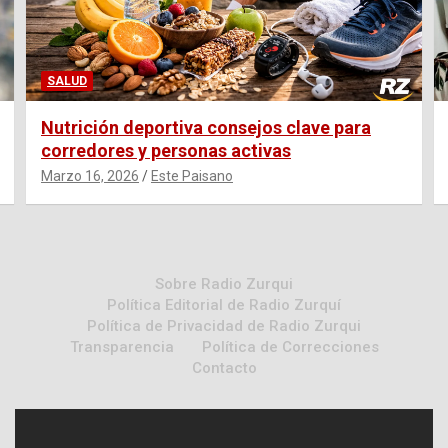
SALUD
Nutrición deportiva consejos clave para
corredores y personas activas
Marzo 16, 2026
Este Paisano
Sobre Radio Zurqui
Política Editorial de Radio Zurquí
Política de Privacidad de Radio Zurqui
Transparencia
Política de Correcciones
Contacto