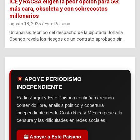
ICE y RACSA eligen la peor opción para 5G:
más cara, obsoleta y con sobrecostos
millonarios
agosto 18, 2025
Este Paisano
Un análisis técnico del despacho de la diputada Johana
Obando revela los riesgos de un contrato aprobado sin…
APOYE PERIODISMO
INDEPENDIENTE
Radio Zurquí y Este Paisano continúan creando
contenido libre, análisis político y cobertura
independiente desde Costa Rica y México pese a la
censura y las dificultades en redes sociales.
Apoyar a Este Paisano