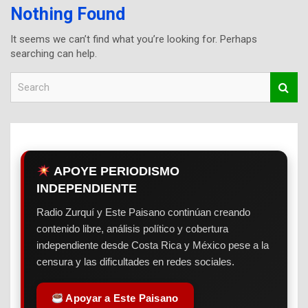
Nothing Found
It seems we can’t find what you’re looking for. Perhaps
searching can help.
S
e
a
r
c
h
APOYE PERIODISMO
INDEPENDIENTE
Radio Zurquí y Este Paisano continúan creando
contenido libre, análisis político y cobertura
independiente desde Costa Rica y México pese a la
censura y las dificultades en redes sociales.
Apoyar a Este Paisano