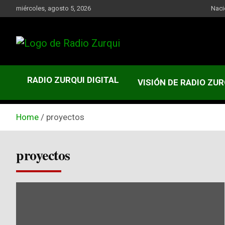
Skip
miércoles, agosto 5, 2026
Naci
to
content
Un Faro Para La Democracia
Radio Zurqui
RADIO ZURQUI DIGITAL
VISIÓN DE RADIO ZUR
Home
proyectos
proyectos