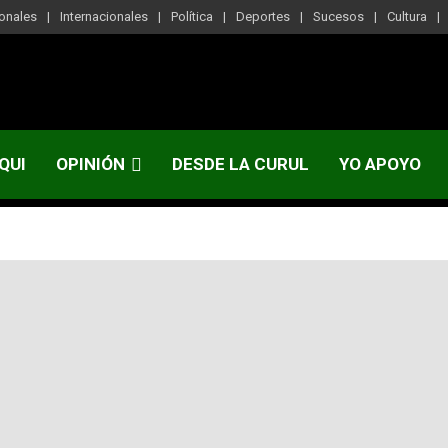
onales
Internacionales
Política
Deportes
Sucesos
Cultura
QUI
OPINIÓN
DESDE LA CURUL
YO APOYO