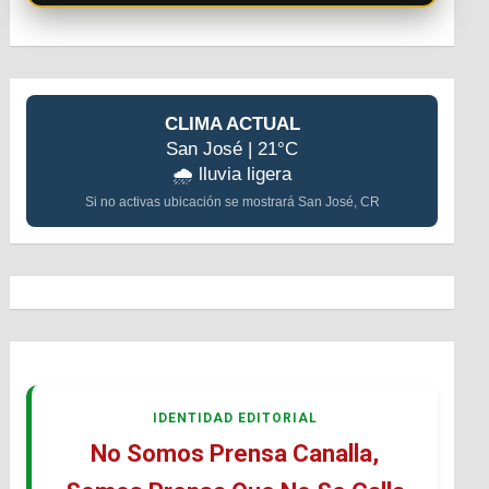
CLIMA ACTUAL
San José | 21°C
🌧️ lluvia ligera
Si no activas ubicación se mostrará San José, CR
IDENTIDAD EDITORIAL
No Somos Prensa Canalla,