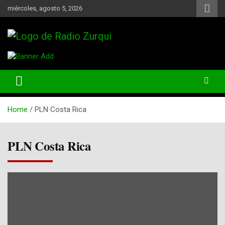
Skip
miércoles, agosto 5, 2026
to
content
Un Faro Para La Democracia
Radio Zurqui
Home
PLN Costa Rica
PLN Costa Rica